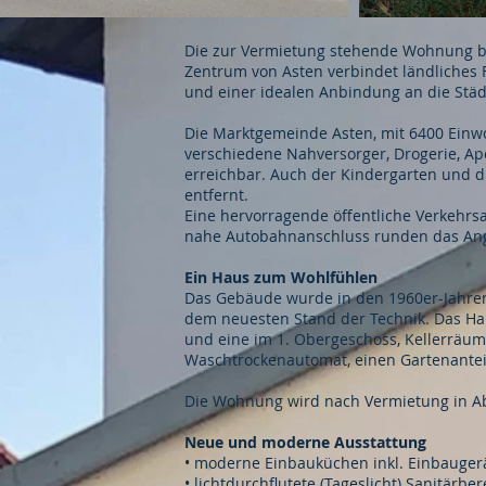
Die zur Vermietung stehende Wohnung bef
Zentrum von Asten verbindet ländliches 
und einer idealen Anbindung an die Städt
Die Marktgemeinde Asten, mit 6400 Einwoh
verschiedene Nahversorger, Drogerie, Apot
erreichbar. Auch der Kindergarten und 
entfernt.
Eine hervorragende öffentliche Verkehrs
nahe Autobahnanschluss runden das Ang
Ein Haus zum Wohlfühlen
Das Gebäude wurde in den 1960er-Jahren 
dem neuesten Stand der Technik. Das Ha
und eine im 1. Obergeschoss, Kellerräu
Waschtrockenautomat, einen Gartenantei
Die Wohnung wird nach Vermietung in Ab
Neue und moderne Ausstattung
• moderne Einbauküchen inkl. Einbauger
• lichtdurchflutete (Tageslicht) Sanitä