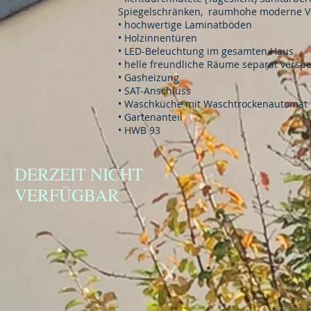
Spiegelschränken, raumhohe moderne Ve
• hochwertige Laminatböden
• Holzinnentüren
• LED-Beleuchtung im gesamten Haus
• helle freundliche Räume separat versp
• Gasheizung
• SAT-Anschluss
• Waschküche mit Waschtrockenautomat
• Gartenanteil
• HWB 93
DERZEIT NICHT
VERFÜGBAR